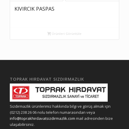
KIVIRCIK PASPAS
Ürünleri Görüntüle
TOPRAK HIRDAVAT SIZDIRMAZLIK
Sızdırmazlık ürünlerimiz hakkında bilgi ve görüş almak için
(0212) 238 26 06 nolu telefon numarasından veya
info@toprakhirdavatsizdirmazlik.com
mail adresinden bize
ulaşabilirsiniz.