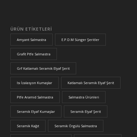
ÜRÜN ETIKETLERI
Amyant Salmastra
E.P.D.M Sünger Şeritler
Grafit Ptfe Salmastra
Grf Katlamalı Seramik Elyaf Şerit
Isı İzalasyon Kumaşlar
Katlamalı Seramik Elyaf Şerit
Ptfe Aramid Salmastra
Salmastra Ürünleri
Seramik Elyaf Kumaşlar
Seramik Elyaf Şerit
Seramik Kağıt
Seramik Örgülü Salmastra