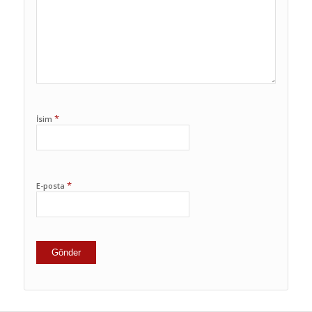
*
İsim
*
E-posta