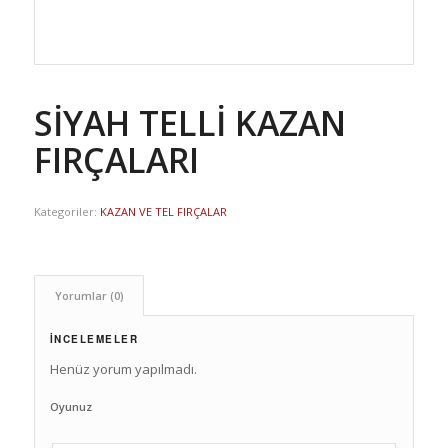
SİYAH TELLİ KAZAN
FIRÇALARI
Kategoriler:
KAZAN VE TEL FIRÇALAR
Yorumlar (0)
İNCELEMELER
Henüz yorum yapılmadı.
Oyunuz
1
2
3
4
5