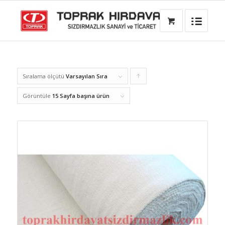
Sıralama ölçütü
Varsayılan Sıra
Ürünleri
artan
Görüntüle
15 Sayfa başına ürün
şekilde
sıralamak
için
tıklayın