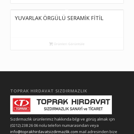
YUVARLAK ÖRGÜLÜ SERAMİK FİTİL
Ürünleri Görüntüle
TOPRAK HIRDAVAT SIZDIRMAZLIK
Sızdırmazlık ürünlerimiz hakkında bilgi ve görüş almak için
(0212) 238 26 06 nolu telefon numarasından veya
info@toprakhirdavatsizdirmazlik.com
mail adresinden bize