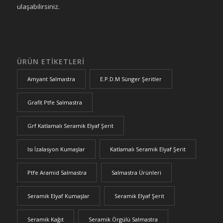
ulaşabilirsiniz.
ÜRÜN ETIKETLERI
Amyant Salmastra
E.P.D.M Sünger Şeritler
Grafit Ptfe Salmastra
Grf Katlamalı Seramik Elyaf Şerit
Isı İzalasyon Kumaşlar
Katlamalı Seramik Elyaf Şerit
Ptfe Aramid Salmastra
Salmastra Ürünleri
Seramik Elyaf Kumaşlar
Seramik Elyaf Şerit
Seramik Kağıt
Seramik Örgülü Salmastra