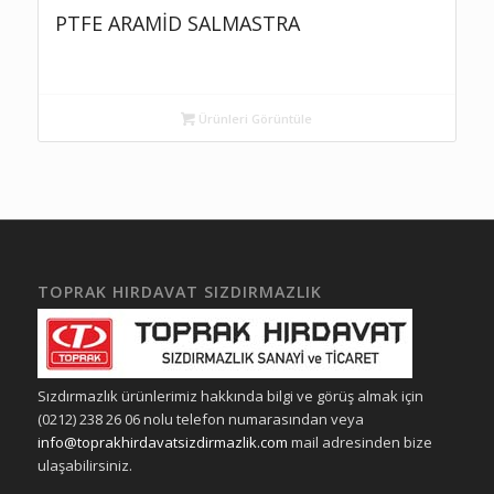
PTFE ARAMİD SALMASTRA
Ürünleri Görüntüle
TOPRAK HIRDAVAT SIZDIRMAZLIK
Sızdırmazlık ürünlerimiz hakkında bilgi ve görüş almak için
(0212) 238 26 06 nolu telefon numarasından veya
info@toprakhirdavatsizdirmazlik.com
mail adresinden bize
ulaşabilirsiniz.