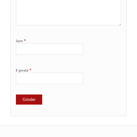
*
İsim
*
E-posta