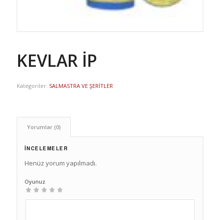
KEVLAR İP
Kategoriler:
SALMASTRA VE ŞERİTLER
Yorumlar (0)
İNCELEMELER
Henüz yorum yapılmadı.
Oyunuz
1
2
3
4
5